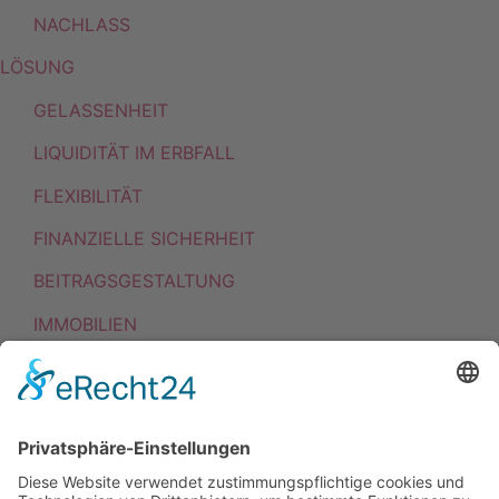
NACHLASS
LÖSUNG
GELASSENHEIT
LIQUIDITÄT IM ERBFALL
FLEXIBILITÄT
FINANZIELLE SICHERHEIT
BEITRAGSGESTALTUNG
IMMOBILIEN
NUTZEN
NEUER SCHWUNG
LEBENSWERK WEITERGEBEN
UNTERNEHMENSNACHFOLGE